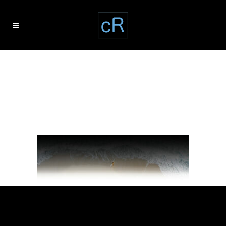
blog-header-
background-clair-
ringot5