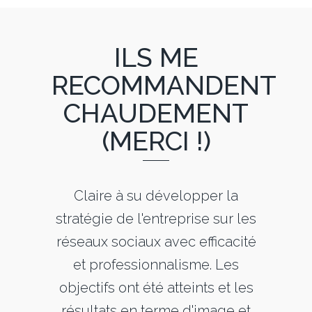
ILS ME
RECOMMANDENT
CHAUDEMENT
(MERCI !)
e de
Claire à su développer la
Cla
t de
stratégie de l'entreprise sur les
pro
sions de
réseaux sociaux avec efficacité
réactiv
nt que
et professionnalisme. Les
commu
ées.
objectifs ont été atteints et les
nou
ts, elle
résultats en terme d'image et
Impliqu