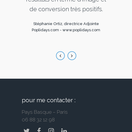
rès
de conversion très positifs.
es
Stéphanie Ortiz, directrice Adjointe
Poplidays.com
-
www.poplidays.com
s
-
S
/
pour me contacter :
Pays Basque – Paris
06 88 32 12 98