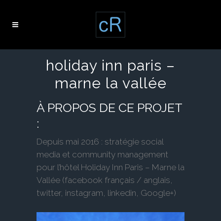
holiday inn paris –
marne la vallée
À PROPOS DE CE PROJET
:
Depuis mai 2016 : stratégie social
media et community management
pour l’hôtel Holiday Inn Paris – Marne la
Vallée (facebook français / anglais,
twitter, instagram, linkedin, Google+)