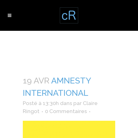
amnesty
international
19 AVR
AMNESTY
INTERNATIONAL
Posté à 13:30h
dans
par
Claire
Ringot
0 Commentaires