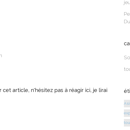
je
Pe
Du
ca
m
So
to
t article, n'hésitez pas à réagir ici, je lirai
ét
As
exp
to