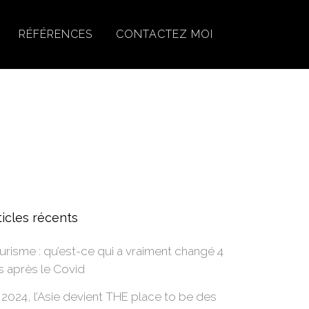
RÉFÉRENCES
CONTACTEZ MOI
ticles récents
urisme : qu’est-ce qui a vraiment changé 4
s après le Covid
 2024, l’Asie devient THE place to be des