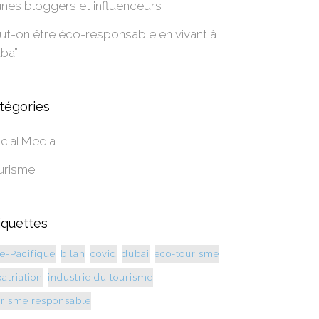
unes bloggers et influenceurs
ut-on être éco-responsable en vivant à
baï
tégories
cial Media
urisme
iquettes
ie-Pacifique
bilan
covid
dubai
eco-tourisme
atriation
industrie du tourisme
urisme responsable