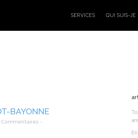
SERVICES
QUI SUIS-JE
agence-redmoot-bayonne
ar
T-BAYONNE
To
an
 Commentaires
En