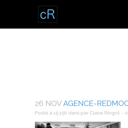
26 NOV
AGENCE-REDMOO
Posté à 15:15h
dans
par
Claire Ringot
0