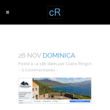
dominica
26 NOV
DOMINICA
Posté à 14:19h
dans
par
Claire Ringot
0 Commentaires