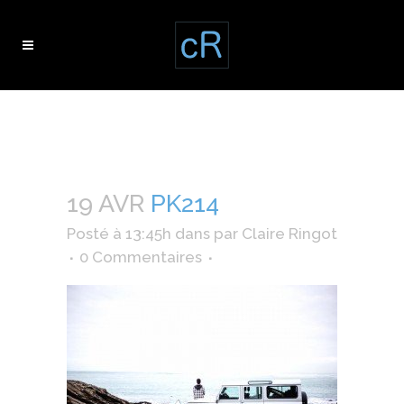
pk214
19 AVR
PK214
Posté à 13:45h
dans
par
Claire Ringot
0 Commentaires