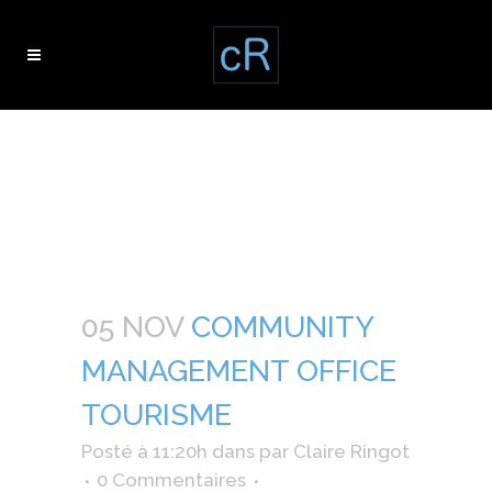
community
management office
tourisme
05 NOV
COMMUNITY
MANAGEMENT OFFICE
TOURISME
Posté à 11:20h
dans
par
Claire Ringot
0 Commentaires