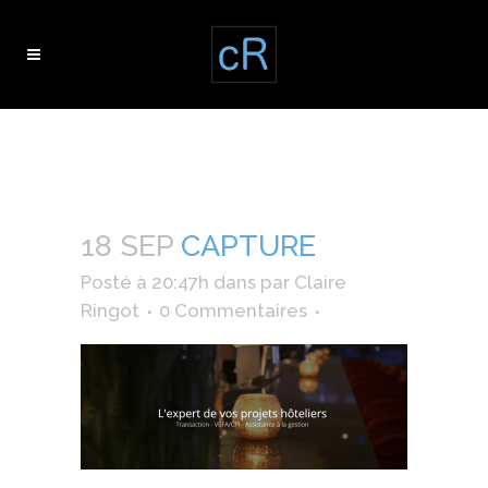
capture
18 SEP
CAPTURE
Posté à 20:47h
dans
par
Claire
Ringot
0 Commentaires