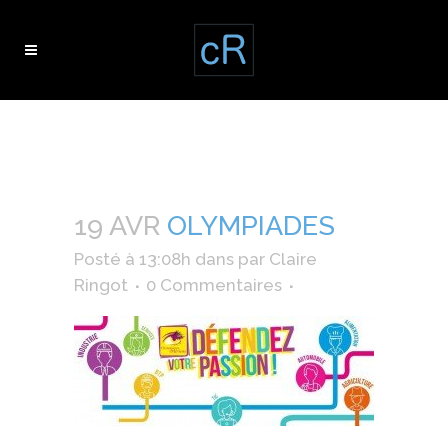
olympiades
19 AVR
OLYMPIADES
Posté à 13:08h
dans
par
Claire
Ringot
0 Commentaires