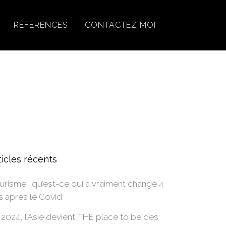
RÉFÉRENCES
CONTACTEZ MOI
x
ticles récents
urisme : qu’est-ce qui a vraiment changé 4
s après le Covid
 2024, l’Asie devient THE place to be des