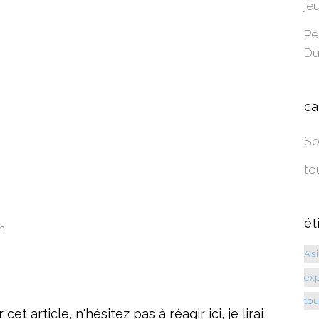
je
Pe
Du
ca
So
to
ét
m
As
exp
to
t article, n'hésitez pas à réagir ici, je lirai