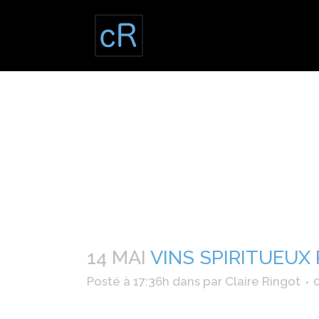
14 MAI
VINS SPIRITUEUX
Posté à 17:36h
dans
par
Claire Ringot