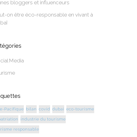
unes bloggers et influenceurs
ut-on être éco-responsable en vivant à
baï
tégories
cial Media
urisme
iquettes
ie-Pacifique
bilan
covid
dubai
eco-tourisme
atriation
industrie du tourisme
urisme responsable