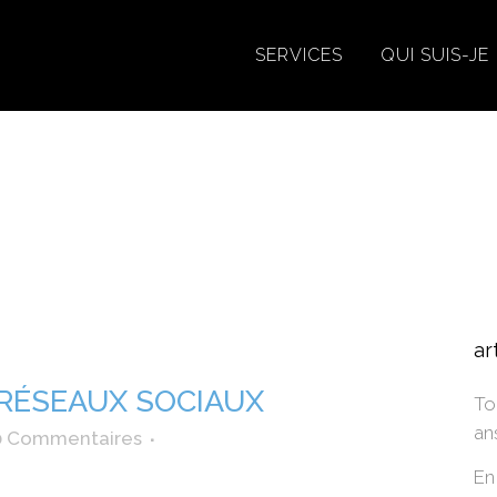
SERVICES
QUI SUIS-JE
vins spiritueux réseaux sociau
ar
 RÉSEAUX SOCIAUX
To
an
0 Commentaires
En